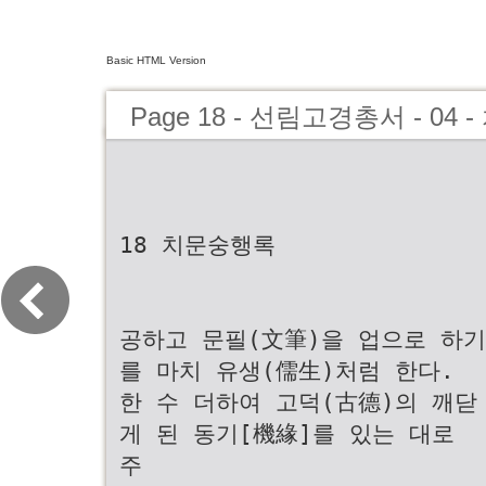
Basic HTML Version
Page 18 - 선림고경총서 - 04
18 치문숭행록
공하고 문필(文筆)을 업으로 하기
를 마치 유생(儒生)처럼 한다.
한 수 더하여 고덕(古德)의 깨닫
게 된 동기[機緣]를 있는 대로
주